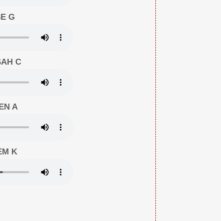
E G
AH C
EN A
EM K